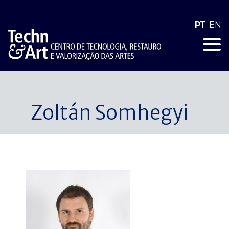
PT
EN
Zoltán Somhegyi