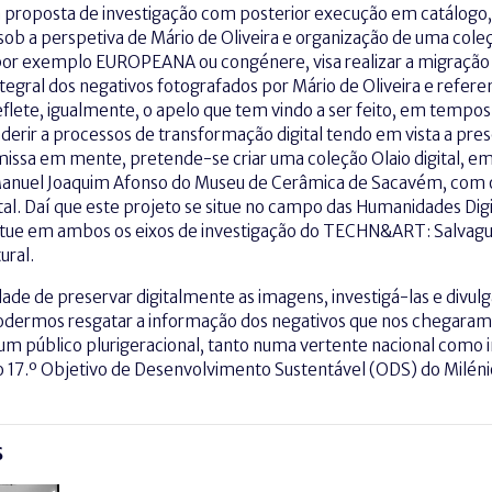
a proposta de investigação com posterior execução em catálogo,
 sob a perspetiva de Mário de Oliveira e organização de uma coleç
or exemplo EUROPEANA ou congénere, visa realizar a migração a
integral dos negativos fotografados por Mário de Oliveira e refere
eflete, igualmente, o apelo que tem vindo a ser feito, em tempos
aderir a processos de transformação digital tendo em vista a pres
issa em mente, pretende-se criar uma coleção Olaio digital, 
nuel Joaquim Afonso do Museu de Cerâmica de Sacavém, com o p
tal. Daí que este projeto se situe no campo das Humanidades Digit
situe em ambos os eixos de investigação do TECHN&ART: Salvagu
ural.
idade de preservar digitalmente as imagens, investigá-las e divul
odermos resgatar a informação dos negativos que nos chegara
um público plurigeracional, tanto numa vertente nacional como i
o 17.º Objetivo de Desenvolvimento Sustentável (ODS) do Milén
S