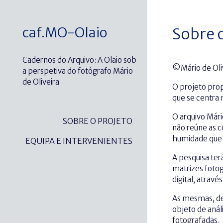
caf.MO-Olaio
Sobre 
Cadernos do Arquivo: A Olaio sob
©Mário de Oli
a perspetiva do fotógrafo Mário
de Oliveira
O projeto prop
que se centra 
O arquivo Már
SOBRE O PROJETO
não reúne as c
humidade que 
EQUIPA E INTERVENIENTES
A pesquisa ter
matrizes fotog
digital, atrav
As mesmas, de 
objeto de anál
fotografadas.