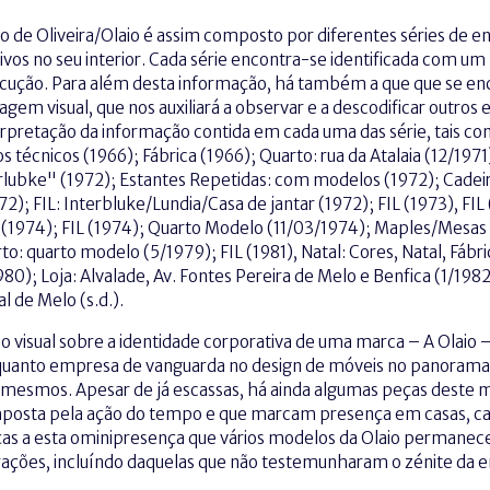
o de Oliveira/Olaio é assim composto por diferentes séries de e
ivos no seu interior. Cada série encontra-se identificada com um
ecução. Para além desta informação, há também a que que se en
agem visual, que nos auxiliará a observar e a descodificar outro
erpretação da informação contida em cada uma das série, tais com
os técnicos (1966); Fábrica (1966); Quarto: rua da Atalaia (12/19
erlubke" (1972); Estantes Repetidas: com modelos (1972); Cadei
72); FIL: Interbluke/Lundia/Casa de jantar (1972); FIL (1973), FIL
L (1974); FIL (1974); Quarto Modelo (11/03/1974); Maples/Mesas 
to: quarto modelo (5/1979); FIL (1981), Natal: Cores, Natal, Fábri
980); Loja: Alvalade, Av. Fontes Pereira de Melo e Benfica (1/1982
l de Melo (s.d.).
o visual sobre a identidade corporativa de uma marca – A Olaio
anto empresa de vanguarda no design de móveis no panorama 
 mesmos. Apesar de já escassas, há ainda algumas peças deste m
posta pela ação do tempo e que marcam presença em casas, café
aças a esta ominipresença que vários modelos da Olaio permane
erações, incluíndo daquelas que não testemunharam o zénite da