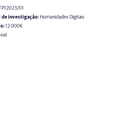
FPI2023/01
l de investigação:
Humanidades Digitais
to:
12 000€
onal