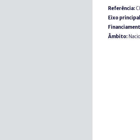
Referência:
C
Eixo principa
Financiamen
Âmbito:
Naci