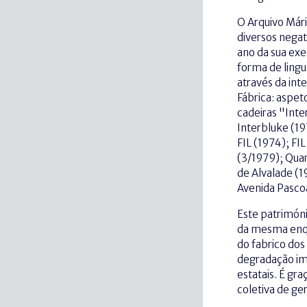
O Arquivo Mári
diversos negat
ano da sua ex
forma de lingu
através da int
Fábrica: aspet
cadeiras "Int
Interbluke (19
FIL (1974); FI
(3/1979); Quar
de Alvalade (1
Avenida Pascoa
Este patrimóni
da mesma enqu
do fabrico dos
degradação im
estatais. É gr
coletiva de g