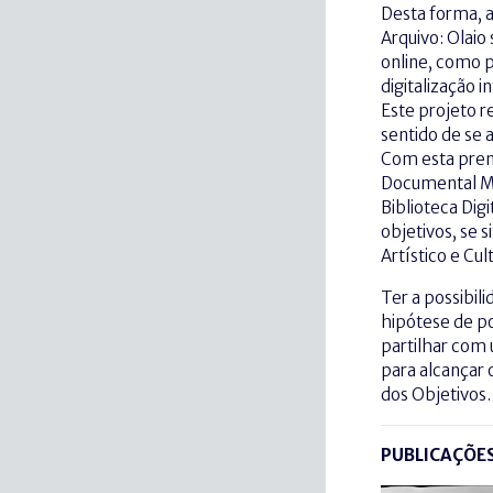
Desta forma, 
Arquivo: Olaio
online, como p
digitalização 
Este projeto r
sentido de se 
Com esta prem
Documental Ma
Biblioteca Digi
objetivos, se 
Artístico e Cult
Ter a possibil
hipótese de p
partilhar com 
para alcançar 
dos Objetivos.
PUBLICAÇÕE