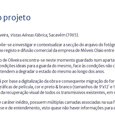
o projeto
veira,
Vistas Aéreas Fábrica
, Sacavém (1965).
õe-se a investigar e contextualizar a secção do arquivo do fotóg
no registo e difusão comercial da empresa de Móveis Olaio entre
io de Oliveira encontra-se neste momento guardado num aparta
ondições ideais para a guarda do mesmo, face às condições não 
tendem a degradar o estado do mesmo ao longo dos anos.
á por base a digitalização da obra e consequente migração do fo
ráficas de película, cor e preto & branco (tamanhos de 9’x12´ e
és da recuperação visual de todos os transmissivos existentes, 
caráter inédito, possuem múltiplas camadas associadas na sua 
ise e de entendimento, visto quase não haver informações para 