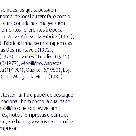
nvelopes, os quais, possuem
 nome, de local ou tarefa, e com o
contra contida nas imagens em
s elementos referentes à época,
o: Vistas Aéreas da Fábrica (1965);
71); Fábrica: Linha de montagem das
ras Desmontáveis (1972),
 (1973), Estantes "Lundia" (1974);
(3/1977); Mobiliário: Aspetos
ca (11/1981); Quarto (6/1980); Loja
); FIL: Margarida Horta (1982),
 –, testemunha o papel de destaque
nacional, bem como, a qualidade
obiliário que sobreviveram à
s, hotéis, empresas e edifícios
cem, até hoje, gravados na memória
 empresa.